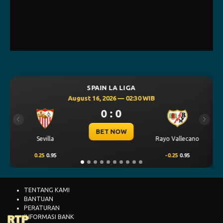
GA
SPAIN LA LIGA
2:30 WIB
August 16, 2026 — 00:30 W
0 : 0
Previous
Next
BET NOW
Rayo Vallecano
Alaves
-0.25
0.95
0.00
0.62
TENTANG KAMI
BANTUAN
PERATURAN
INFORMASI BANK